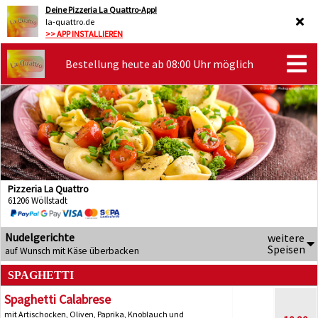
Deine Pizzeria La Quattro-App!
la-quattro.de
>> APP INSTALLIEREN
Bestellung heute ab 08:00 Uhr möglich
Pizzeria La Quattro
61206 Wöllstadt
Nudelgerichte
weitere
Speisen
auf Wunsch mit Käse überbacken
SPAGHETTI
Spaghetti Calabrese
mit Artischocken, Oliven, Paprika, Knoblauch und