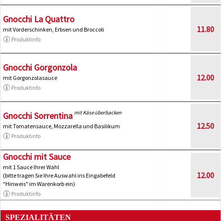
Gnocchi La Quattro
11.80
mit Vorderschinken, Erbsen und Broccoli
Produktinfo
Gnocchi Gorgonzola
12.00
mit Gorgonzolasauce
Produktinfo
mit Käse überbacken
Gnocchi Sorrentina
12.50
mit Tomatensauce, Mozzarella und Basilikum
Produktinfo
Gnocchi mit Sauce
mit 1 Sauce Ihrer Wahl
12.00
(bitte tragen Sie Ihre Auswahl ins Eingabefeld
"Hinweis" im Warenkorb ein)
Produktinfo
SPEZIALITÄTEN